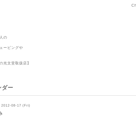
C
人の
ェービングや
の光文堂取扱店】
ンダー
2012-08-17 (Fri)
み