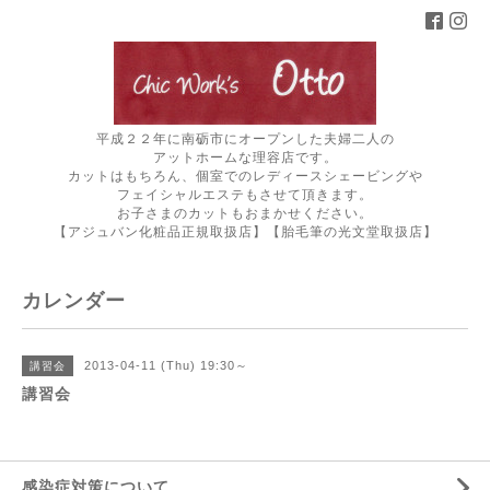
平成２２年に南砺市にオープンした夫婦二人の
アットホームな理容店です。
カットはもちろん、個室でのレディースシェービングや
フェイシャルエステもさせて頂きます。
お子さまのカットもおまかせください。
【アジュバン化粧品正規取扱店】【胎毛筆の光文堂取扱店】
カレンダー
2013-04-11 (Thu) 19:30～
講習会
講習会
感染症対策について