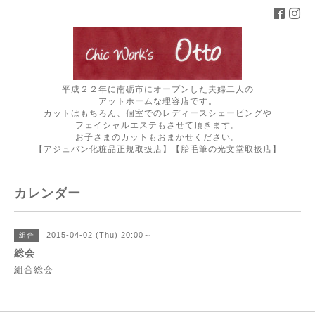
平成２２年に南砺市にオープンした夫婦二人の
アットホームな理容店です。
カットはもちろん、個室でのレディースシェービングや
フェイシャルエステもさせて頂きます。
お子さまのカットもおまかせください。
【アジュバン化粧品正規取扱店】【胎毛筆の光文堂取扱店】
カレンダー
2015-04-02 (Thu) 20:00～
組合
総会
組合総会