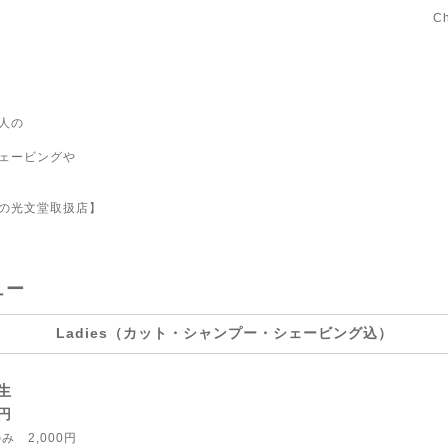
C
人の
ェービングや
の光文堂取扱店】
ュー
Ladies（カット・シャンプー・シェービング込）
生
 円
み 2,000円