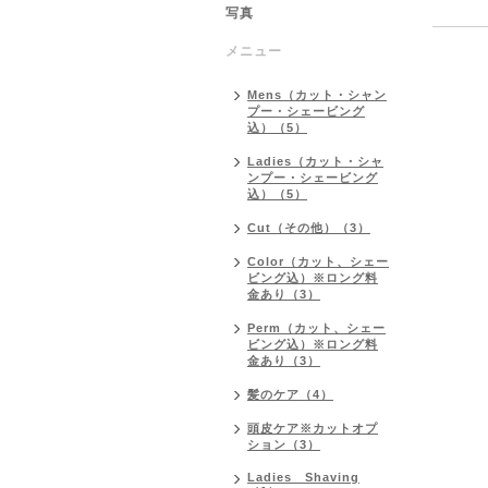
写真
メニュー
Mens（カット・シャン
プー・シェービング
込）（5）
Ladies（カット・シャ
ンプー・シェービング
込）（5）
Cut（その他）（3）
Color（カット、シェー
ビング込）※ロング料
金あり（3）
Perm（カット、シェー
ビング込）※ロング料
金あり（3）
髪のケア（4）
頭皮ケア※カットオプ
ション（3）
Ladies Shaving